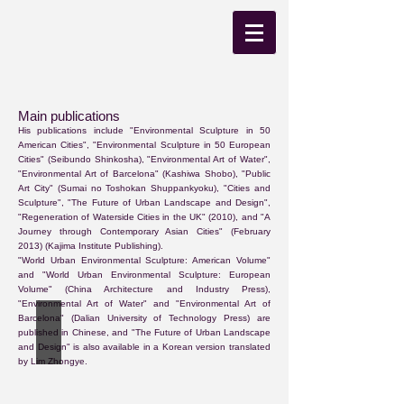
Main publications
His publications include "Environmental Sculpture in 50
American Cities", "Environmental Sculpture in 50 European
Cities" (Seibundo Shinkosha), "Environmental Art of Water",
"Environmental Art of Barcelona" (Kashiwa Shobo), "Public
Art City" (Sumai no Toshokan Shuppankyoku), "Cities and
Sculpture", "The Future of Urban Landscape and Design",
"Regeneration of Waterside Cities in the UK" (2010), and "A
Journey through Contemporary Asian Cities" (February
2013) (Kajima Institute Publishing).
"World Urban Environmental Sculpture: American Volume"
and "World Urban Environmental Sculpture: European
Volume" (China Architecture and Industry Press),
"Environmental Art of Water" and "Environmental Art of
Barcelona" (Dalian University of Technology Press) are
アメリカ50都市の環境彫刻
published in Chinese, and "The Future of Urban Landscape
誠
and Design" is also available in a Korean version translated
文
by Lim Zhongye.
堂
新