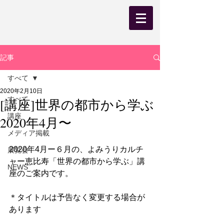
記事
すべて
2020年2月10日
すべて
[講座]世界の都市から学ぶ
講座
2020年4月〜
メディア掲載
2020年4月ー６月の、よみうりカルチ
展覧会
ャー恵比寿「世界の都市から学ぶ」講
NEWS
座のご案内です。
＊タイトルは予告なく変更する場合が
あります