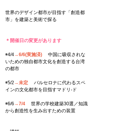
世界のデザイン都市が目指す「創造都
市」を建築と美術で探る
＊開催日の変更があります
◉4/4
→6/6(実施済)
 　中国に吸収されな
いための独自都市文化を創造する台湾
の都市
◉5/2
→未定
 　バルセロナに代わるスペ
インの文化都市を目指すマドリ-ド
◉6/6
→7/4
 　世界の学校建築30選／知識
から創造性を生み出すための装置