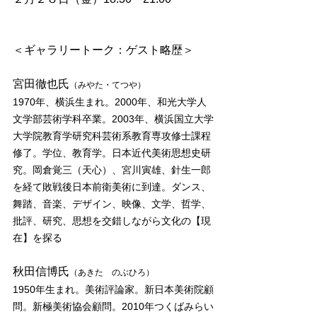
＜ギャラリートーク：ゲスト略歴＞
宮田徹也氏
（みやた・てつや）
1970年、横浜生まれ。2000年、和光大学人
文学部芸術学科卒業。2003年、横浜国立大学
大学院教育学研究科芸術系教育専攻修士課程
修了。学位、教育学。日本近代美術思想史研
究。岡倉覚三（天心）、宮川寅雄、針生一郎
を経て敗戦後日本前衛美術に到達。ダンス、
舞踏、音楽、デザイン、映像、文学、哲学、
批評、研究、思想を交錯しながら文化の【現
在】を探る　
秋田信博氏
（あきた　のぶひろ）
1950年生まれ。美術評論家。新日本美術院顧
問。新極美術協会顧問。2010年つくばみらい