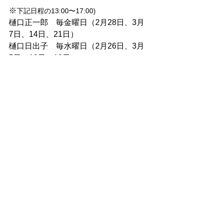
※
下記日程の13:00〜17:00)
樋口正一郎　毎金曜日（2月28日、3月
7日、14日、21日）
樋口日出子　毎水曜日（2月26日、3月
5日、12日、19日）
(初日) 2月23日（日）、3月9日（日）
(最終日) 3月23（日）
(ギャラリートーク) 3月1日、15日
（土）
(アートバー)  2月28日（金）
は、
樋口正一郎、樋口日出子、
共に在廊