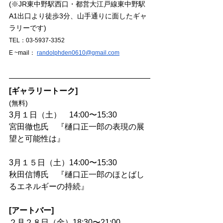
(※JR東中野駅西口・都営大江戸線東中野駅
A1出口より徒歩3分、山手通りに面したギャ
ラリーです)
TEL：03-5937-3352　
E ~mail： 
randolphden0610@gmail.com
[ギャラリートーク]
(無料)　
3月１日（土）　14:00〜15:30
宮田徹也氏　『樋口正一郎の表現の展
望と可能性は』
3月１５日（土）14:00〜15:30
秋田信博氏　『樋口正一郎のほとばし
るエネルギーの持続』
[アートバー]
２月２８日（金）18:30〜21:00