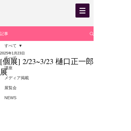
記事
すべて
2025年1月23日
すべて
[個展] 2/23~3/23 樋口正一郎
講座
展
メディア掲載
展覧会
NEWS